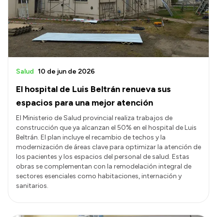
Presupuesto
Boletín Oficial
Compras y licitaciones
Consulta de expedientes
Salud
10 de jun de 2026
Consulta de pago a proveedores
El hospital de Luis Beltrán renueva sus
Convocatorias
espacios para una mejor atención
Intranet
El Ministerio de Salud provincial realiza trabajos de
construcción que ya alcanzan el 50% en el hospital de Luis
Login
Beltrán. El plan incluye el recambio de techos y la
modernización de áreas clave para optimizar la atención de
los pacientes y los espacios del personal de salud. Estas
obras se complementan con la remodelación integral de
sectores esenciales como habitaciones, internación y
sanitarios.