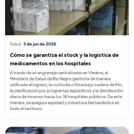
Presupuesto
Boletín Oficial
Compras y licitaciones
Consulta de expedientes
Salud
3 de jun de 2026
Consulta de pago a proveedores
Cómo se garantiza el stock y la logística de
Convocatorias
medicamentos en los hospitales
Intranet
A través de un engranaje centralizado en Viedma, el
Ministerio de Salud de Río Negro gestiona de manera
Login
unificada el ingreso, la custodia crítica bajo cadena de frío,
la clasificación por programas específicos y la distribución
diaria de insumos hacia los 36 hospitales públicos. De esta
manera, se asegura equidad y cobertura farmacéutica en
todo el territorio.