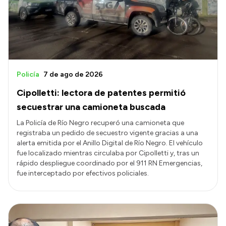
Presupuesto
Boletín Oficial
Compras y licitaciones
Consulta de expedientes
Policía
7 de ago de 2026
Consulta de pago a proveedores
Cipolletti: lectora de patentes permitió
Convocatorias
secuestrar una camioneta buscada
Intranet
La Policía de Río Negro recuperó una camioneta que
registraba un pedido de secuestro vigente gracias a una
Login
alerta emitida por el Anillo Digital de Río Negro. El vehículo
fue localizado mientras circulaba por Cipolletti y, tras un
rápido despliegue coordinado por el 911 RN Emergencias,
fue interceptado por efectivos policiales.