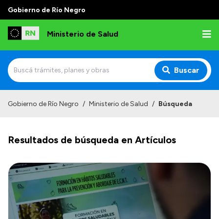
Gobierno de Río Negro
Ministerio de Salud
Buscar
Inicio
Gobierno de Río Negro
/
Ministerio de Salud
/
Búsqueda
Institucional
Resultados de búsqueda en Artículos
Normativa y Funciones
Autoridades
Consejos locales
Transparencia