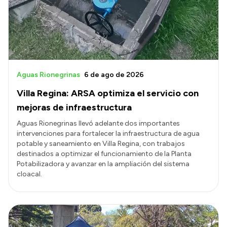
Presupuesto
Boletín Oficial
Compras y licitaciones
Consulta de expedientes
Aguas Rionegrinas
6 de ago de 2026
Consulta de pago a proveedores
Villa Regina: ARSA optimiza el servicio con
Convocatorias
mejoras de infraestructura
Intranet
Aguas Rionegrinas llevó adelante dos importantes
intervenciones para fortalecer la infraestructura de agua
Login
potable y saneamiento en Villa Regina, con trabajos
destinados a optimizar el funcionamiento de la Planta
Potabilizadora y avanzar en la ampliación del sistema
cloacal.