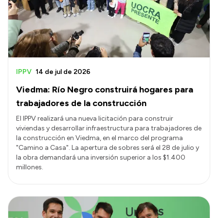
Presupuesto
Boletín Oficial
Compras y licitaciones
Consulta de expedientes
IPPV
14 de jul de 2026
Consulta de pago a proveedores
Viedma: Río Negro construirá hogares para
Convocatorias
trabajadores de la construcción
Intranet
El IPPV realizará una nueva licitación para construir
viviendas y desarrollar infraestructura para trabajadores de
Login
la construcción en Viedma, en el marco del programa
"Camino a Casa". La apertura de sobres será el 28 de julio y
la obra demandará una inversión superior a los $1.400
millones.