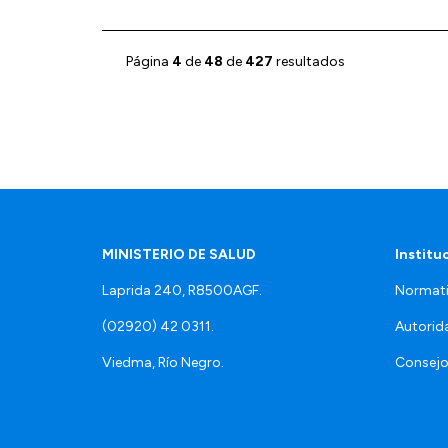
Página
4
de
48
de
427
resultados
MINISTERIO DE SALUD
Institu
Laprida 240, R8500AGF.
Normati
(02920) 42 0311.
Autorid
Viedma, Río Negro.
Consejo