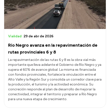
Presupuesto
Boletín Oficial
Compras y licitaciones
Consulta de expedientes
Vialidad
29 de abr de 2026
Consulta de pago a proveedores
Río Negro avanza en la repavimentación de
Convocatorias
rutas provinciales 6 y 8
Intranet
La repavimentación de las rutas 6 y 8 es la obra vial más
importante que lleva adelante el Gobierno de Río Negro y ya
Login
supera el 60% de avance global. La misma es financiada
con fondos provinciales, fortalece la vinculación entre el
Alto Valle y la Región Sur y consolida un corredor clave para
la producción, el turismo y la actividad económica. Su
concreción responde al plan de desarrollo de mejorar la
conectividad, integrar el territorio y preparar a Río Negro
para una nueva etapa de crecimiento.