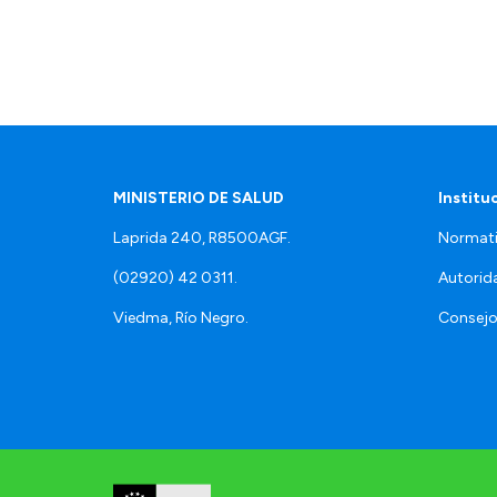
MINISTERIO DE SALUD
Institu
Laprida 240, R8500AGF.
Normati
(02920) 42 0311.
Autorid
Viedma, Río Negro.
Consejo