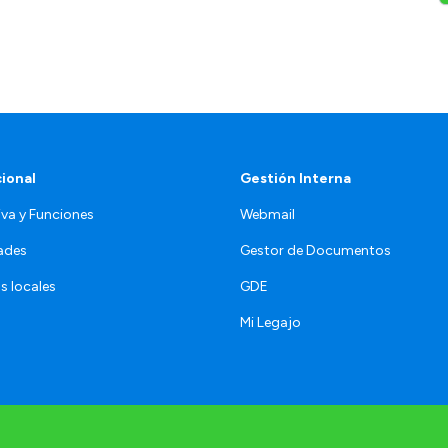
cional
Gestión Interna
va y Funciones
Webmail
ades
Gestor de Documentos
s locales
GDE
Mi Legajo