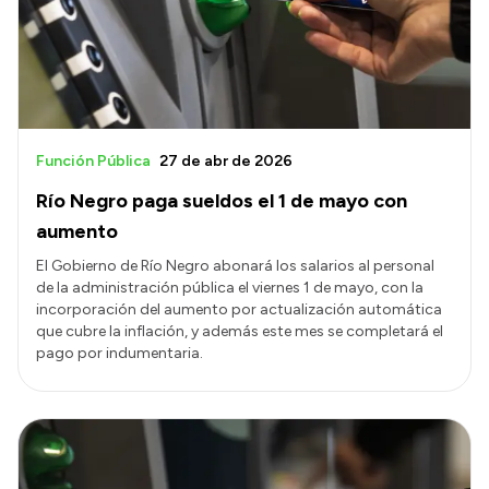
Presupuesto
Boletín Oficial
Compras y licitaciones
Consulta de expedientes
Función Pública
27 de abr de 2026
Consulta de pago a proveedores
Río Negro paga sueldos el 1 de mayo con
Convocatorias
aumento
Intranet
El Gobierno de Río Negro abonará los salarios al personal
de la administración pública el viernes 1 de mayo, con la
Login
incorporación del aumento por actualización automática
que cubre la inflación, y además este mes se completará el
pago por indumentaria.