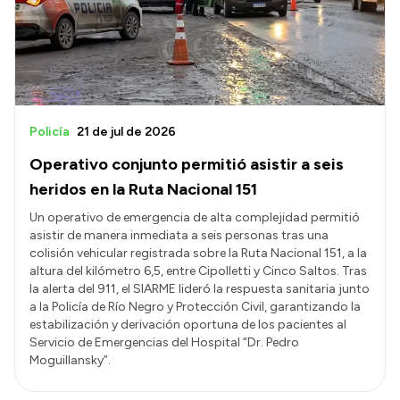
Presupuesto
Boletín Oficial
Compras y licitaciones
Consulta de expedientes
Policía
21 de jul de 2026
Consulta de pago a proveedores
Operativo conjunto permitió asistir a seis
Convocatorias
heridos en la Ruta Nacional 151
Intranet
Un operativo de emergencia de alta complejidad permitió
asistir de manera inmediata a seis personas tras una
Login
colisión vehicular registrada sobre la Ruta Nacional 151, a la
altura del kilómetro 6,5, entre Cipolletti y Cinco Saltos. Tras
la alerta del 911, el SIARME lideró la respuesta sanitaria junto
a la Policía de Río Negro y Protección Civil, garantizando la
estabilización y derivación oportuna de los pacientes al
Servicio de Emergencias del Hospital “Dr. Pedro
Moguillansky”.