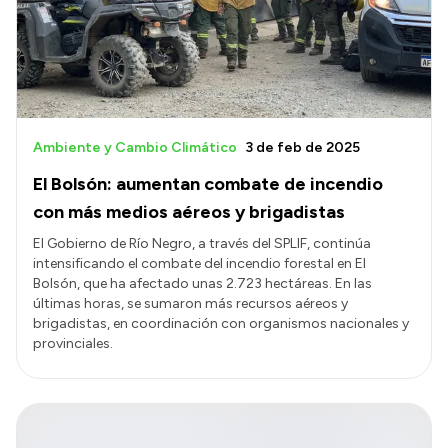
Presupuesto
Boletín Oficial
Compras y licitaciones
Consulta de expedientes
Ambiente y Cambio Climático
3 de feb de 2025
Consulta de pago a proveedores
El Bolsón: aumentan combate de incendio
Convocatorias
con más medios aéreos y brigadistas
Intranet
El Gobierno de Río Negro, a través del SPLIF, continúa
intensificando el combate del incendio forestal en El
Login
Bolsón, que ha afectado unas 2.723 hectáreas. En las
últimas horas, se sumaron más recursos aéreos y
brigadistas, en coordinación con organismos nacionales y
provinciales.