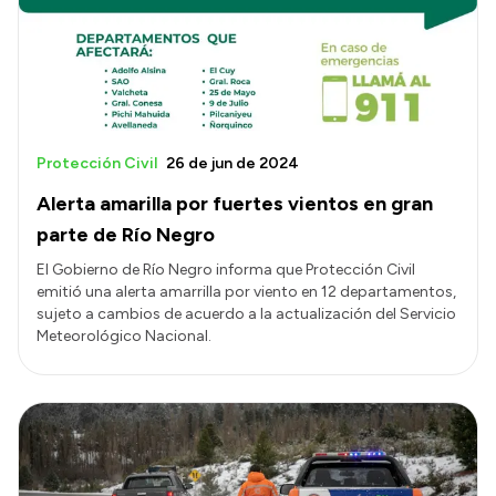
Presupuesto
Boletín Oficial
Compras y licitaciones
Consulta de expedientes
Protección Civil
26 de jun de 2024
Consulta de pago a proveedores
Alerta amarilla por fuertes vientos en gran
Convocatorias
parte de Río Negro
Intranet
El Gobierno de Río Negro informa que Protección Civil
emitió una alerta amarrilla por viento en 12 departamentos,
Login
sujeto a cambios de acuerdo a la actualización del Servicio
Meteorológico Nacional.