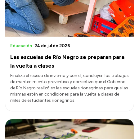
Presupuesto
Boletín Oficial
Compras y licitaciones
Consulta de expedientes
Educación
24 de jul de 2026
Consulta de pago a proveedores
Las escuelas de Río Negro se preparan para
Convocatorias
la vuelta a clases
Intranet
Finaliza el receso de invierno y con el, concluyen los trabajos
de mantenimiento preventivo y correctivo que el Gobierno
Login
de Río Negro realizó en las escuelas rionegrinas para que las
mismas estén en condiciones para la vuelta a clases de
miles de estudiantes rionegrinos.