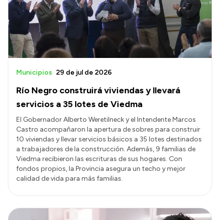
Presupuesto
Boletín Oficial
Compras y licitaciones
Consulta de expedientes
Municipios
29 de jul de 2026
Consulta de pago a proveedores
Río Negro construirá viviendas y llevará
Convocatorias
servicios a 35 lotes de Viedma
Intranet
El Gobernador Alberto Weretilneck y el Intendente Marcos
Castro acompañaron la apertura de sobres para construir
Login
10 viviendas y llevar servicios básicos a 35 lotes destinados
a trabajadores de la construcción. Además, 9 familias de
Viedma recibieron las escrituras de sus hogares. Con
fondos propios, la Provincia asegura un techo y mejor
calidad de vida para más familias.