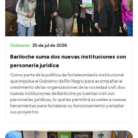
Presupuesto
Boletín Oficial
Compras y licitaciones
Consulta de expedientes
Gobierno
25 de jul de 2026
Consulta de pago a proveedores
Bariloche suma dos nuevas instituciones con
Convocatorias
personería jurídica
Intranet
Como parte de la política de fortalecimiento institucional
que impulsa el Gobierno de Río Negro para acompañar el
Login
crecimiento de las organizaciones de la sociedad civil, dos
nuevas instituciones de Bariloche ya cuentan con sus
personerías jurídicas, lo que les permitirá acceden a nuevas
herramientas para fortalecer su funcionamiento y ampliar
sus proyectos.