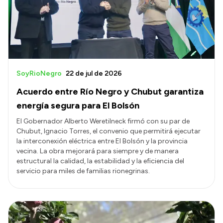
Presupuesto
Boletín Oficial
Compras y licitaciones
Consulta de expedientes
SoyRioNegro
22 de jul de 2026
Consulta de pago a proveedores
Acuerdo entre Río Negro y Chubut garantiza
Convocatorias
energía segura para El Bolsón
Intranet
El Gobernador Alberto Weretilneck firmó con su par de
Chubut, Ignacio Torres, el convenio que permitirá ejecutar
Login
la interconexión eléctrica entre El Bolsón y la provincia
vecina. La obra mejorará para siempre y de manera
estructural la calidad, la estabilidad y la eficiencia del
servicio para miles de familias rionegrinas.