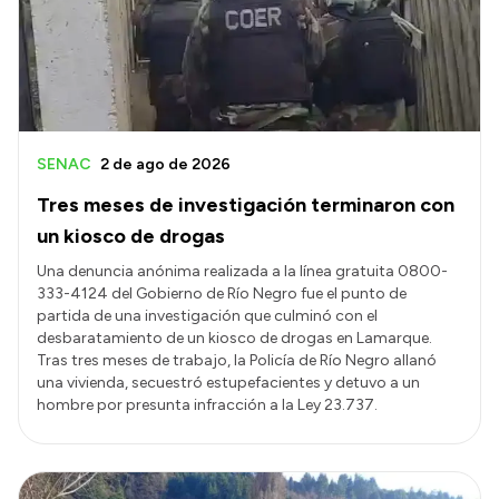
Presupuesto
Boletín Oficial
Compras y licitaciones
Consulta de expedientes
SENAC
2 de ago de 2026
Consulta de pago a proveedores
Tres meses de investigación terminaron con
Convocatorias
un kiosco de drogas
Intranet
Una denuncia anónima realizada a la línea gratuita 0800-
333-4124 del Gobierno de Río Negro fue el punto de
Login
partida de una investigación que culminó con el
desbaratamiento de un kiosco de drogas en Lamarque.
Tras tres meses de trabajo, la Policía de Río Negro allanó
una vivienda, secuestró estupefacientes y detuvo a un
hombre por presunta infracción a la Ley 23.737.