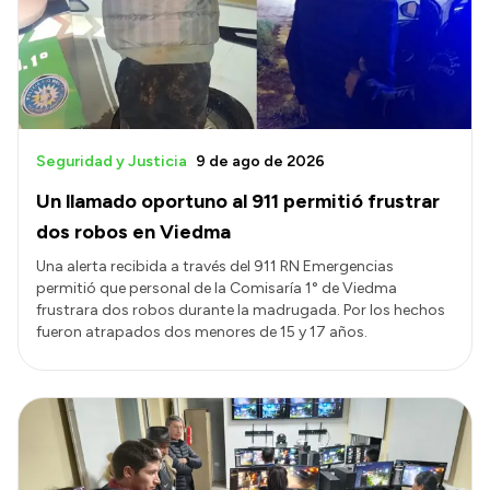
Presupuesto
Boletín Oficial
Compras y licitaciones
Consulta de expedientes
Seguridad y Justicia
9 de ago de 2026
Consulta de pago a proveedores
Un llamado oportuno al 911 permitió frustrar
Convocatorias
dos robos en Viedma
Intranet
Una alerta recibida a través del 911 RN Emergencias
permitió que personal de la Comisaría 1° de Viedma
Login
frustrara dos robos durante la madrugada. Por los hechos
fueron atrapados dos menores de 15 y 17 años.