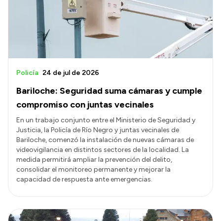
Presupuesto
Boletín Oficial
Compras y licitaciones
Consulta de expedientes
Policía
24 de jul de 2026
Consulta de pago a proveedores
Bariloche: Seguridad suma cámaras y cumple
Convocatorias
compromiso con juntas vecinales
Intranet
En un trabajo conjunto entre el Ministerio de Seguridad y
Justicia, la Policía de Río Negro y juntas vecinales de
Login
Bariloche, comenzó la instalación de nuevas cámaras de
videovigilancia en distintos sectores de la localidad. La
medida permitirá ampliar la prevención del delito,
consolidar el monitoreo permanente y mejorar la
capacidad de respuesta ante emergencias.