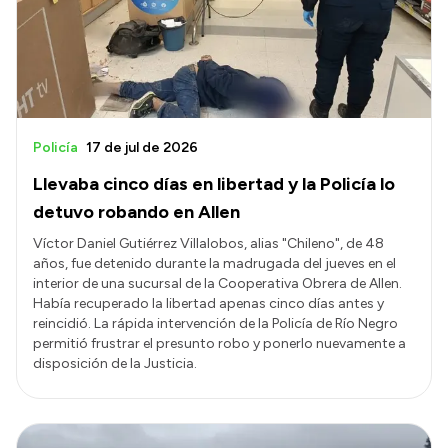
Presupuesto
Boletín Oficial
Compras y licitaciones
Consulta de expedientes
Policía
17 de jul de 2026
Consulta de pago a proveedores
Llevaba cinco días en libertad y la Policía lo
Convocatorias
detuvo robando en Allen
Intranet
Víctor Daniel Gutiérrez Villalobos, alias "Chileno", de 48
años, fue detenido durante la madrugada del jueves en el
Login
interior de una sucursal de la Cooperativa Obrera de Allen.
Había recuperado la libertad apenas cinco días antes y
reincidió. La rápida intervención de la Policía de Río Negro
permitió frustrar el presunto robo y ponerlo nuevamente a
disposición de la Justicia.