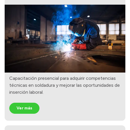
Presupuesto
Boletín Oficial
Compras y licitaciones
Consulta de expedientes
Consulta de pago a proveedores
Convocatorias
Intranet
Login
Capacitación presencial para adquirir competencias
técnicas en soldadura y mejorar las oportunidades de
inserción laboral.
Ver más