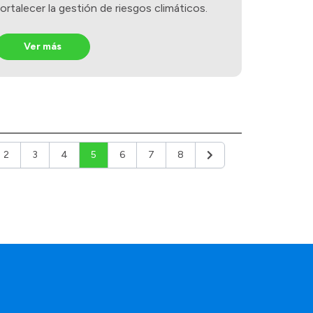
ortalecer la gestión de riesgos climáticos.
Ver más
2
3
4
5
6
7
8
ior
Siguiente