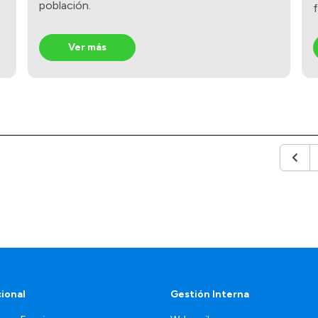
población.
f
Ver más
Anter
cional
Gestión Interna