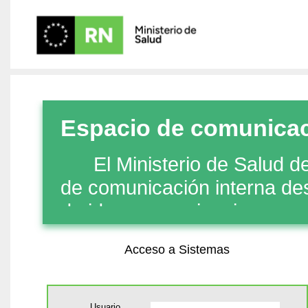
Espacio de comunicac
      El Ministerio de Salud de Río Negro presenta un espacio 
de comunicación interna des
de ideas, experiencias y no
salud de toda la provincia. E
Acceso a Sistemas
colaboración y el trabajo en 
Usuario