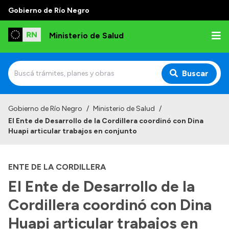
Gobierno de Río Negro
Ministerio de Salud
Buscar
Inicio
Gobierno de Río Negro
/
Ministerio de Salud
/
El Ente de Desarrollo de la Cordillera coordinó con Dina
Institucional
Huapi articular trabajos en conjunto
Normativa y Funciones
ENTE DE LA CORDILLERA
Autoridades
El Ente de Desarrollo de la
Consejos locales
Cordillera coordinó con Dina
Huapi articular trabajos en
Transparencia