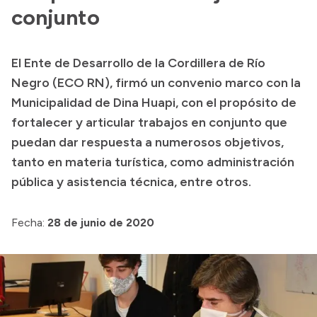
conjunto
Presupuesto
Boletín Oficial
El Ente de Desarrollo de la Cordillera de Río
Compras y licitaciones
Negro (ECO RN), firmó un convenio marco con la
Consulta de expedientes
Municipalidad de Dina Huapi, con el propósito de
Consulta de pago a proveedores
fortalecer y articular trabajos en conjunto que
puedan dar respuesta a numerosos objetivos,
Convocatorias
tanto en materia turística, como administración
Intranet
pública y asistencia técnica, entre otros.
Login
Fecha:
28 de junio de 2020