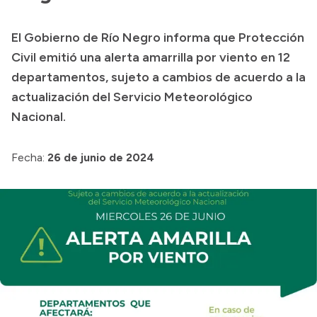
Presupuesto
El Gobierno de Río Negro informa que Protección
Boletín Oficial
Civil emitió una alerta amarrilla por viento en 12
Compras y licitaciones
departamentos, sujeto a cambios de acuerdo a la
actualización del Servicio Meteorológico
Consulta de expedientes
Nacional.
Consulta de pago a proveedores
Convocatorias
Fecha:
26 de junio de 2024
Intranet
Login