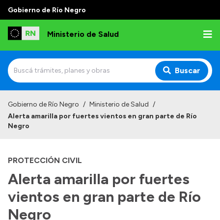
Gobierno de Río Negro
Ministerio de Salud
Buscar
Inicio
Gobierno de Río Negro
/
Ministerio de Salud
/
Alerta amarilla por fuertes vientos en gran parte de Río
Institucional
Negro
Normativa y Funciones
PROTECCIÓN CIVIL
Autoridades
Alerta amarilla por fuertes
Consejos locales
vientos en gran parte de Río
Negro
Transparencia