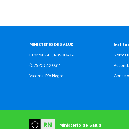
MINISTERIO DE SALUD
Institu
Laprida 240, R8500AGF.
Normati
(02920) 42 0311.
Autorid
Viedma, Río Negro.
Consejo
Ministerio de Salud