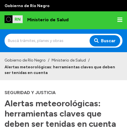
Gobierno de Río Negro
Ministerio de Salud
Buscar
Inicio
Gobierno de Río Negro
/
Ministerio de Salud
/
Alertas meteorológicas: herramientas claves que deben
Institucional
ser tenidas en cuenta
Normativa y Funciones
SEGURIDAD Y JUSTICIA
Autoridades
Alertas meteorológicas:
Consejos locales
herramientas claves que
deben ser tenidas en cuenta
Transparencia