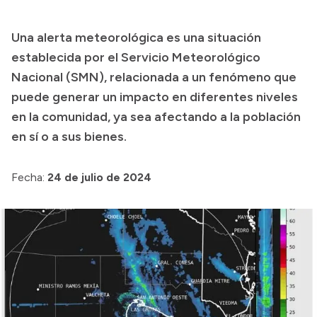
Presupuesto
Una alerta meteorológica es una situación
Boletín Oficial
establecida por el Servicio Meteorológico
Compras y licitaciones
Nacional (SMN), relacionada a un fenómeno que
puede generar un impacto en diferentes niveles
Consulta de expedientes
en la comunidad, ya sea afectando a la población
Consulta de pago a proveedores
en sí o a sus bienes.
Convocatorias
Intranet
Fecha:
24 de julio de 2024
Login