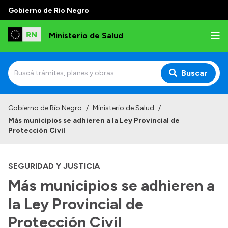
Gobierno de Río Negro
Ministerio de Salud
Buscar
Inicio
Gobierno de Río Negro
/
Ministerio de Salud
/
Más municipios se adhieren a la Ley Provincial de
Institucional
Protección Civil
Normativa y Funciones
SEGURIDAD Y JUSTICIA
Autoridades
Más municipios se adhieren a
Consejos locales
la Ley Provincial de
Protección Civil
Transparencia