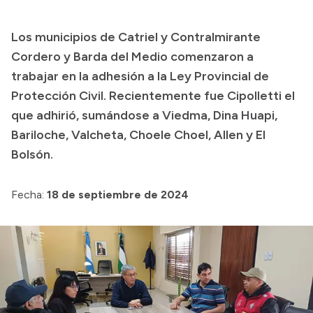
Presupuesto
Los municipios de Catriel y Contralmirante
Boletín Oficial
Cordero y Barda del Medio comenzaron a
Compras y licitaciones
trabajar en la adhesión a la Ley Provincial de
Protección Civil. Recientemente fue Cipolletti el
Consulta de expedientes
que adhirió, sumándose a Viedma, Dina Huapi,
Consulta de pago a proveedores
Bariloche, Valcheta, Choele Choel, Allen y El
Convocatorias
Bolsón.
Intranet
Login
Fecha:
18 de septiembre de 2024