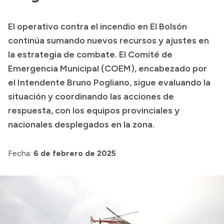
Presupuesto
El operativo contra el incendio en El Bolsón
Boletín Oficial
continúa sumando nuevos recursos y ajustes en
Compras y licitaciones
la estrategia de combate. El Comité de
Emergencia Municipal (COEM), encabezado por
Consulta de expedientes
el Intendente Bruno Pogliano, sigue evaluando la
Consulta de pago a proveedores
situación y coordinando las acciones de
Convocatorias
respuesta, con los equipos provinciales y
Intranet
nacionales desplegados en la zona.
Login
Fecha:
6 de febrero de 2025