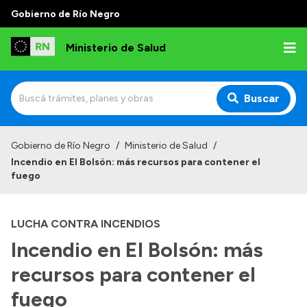
Gobierno de Río Negro
Ministerio de Salud
Buscar
Inicio
Gobierno de Río Negro
/
Ministerio de Salud
/
Incendio en El Bolsón: más recursos para contener el
Institucional
fuego
Normativa y Funciones
LUCHA CONTRA INCENDIOS
Autoridades
Incendio en El Bolsón: más
Consejos locales
recursos para contener el
fuego
Transparencia