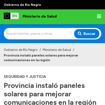
Gobierno de Río Negro
Ministerio de Salud
Buscar
Inicio
Gobierno de Río Negro
/
Ministerio de Salud
/
Provincia instaló paneles solares para mejorar
Institucional
comunicaciones en la región
Normativa y Funciones
SEGURIDAD Y JUSTICIA
Autoridades
Provincia instaló paneles
Consejos locales
solares para mejorar
comunicaciones en la región
Transparencia