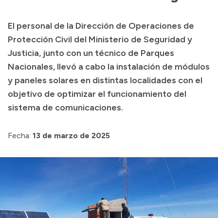
Presupuesto
El personal de la Dirección de Operaciones de
Boletín Oficial
Protección Civil del Ministerio de Seguridad y
Compras y licitaciones
Justicia, junto con un técnico de Parques
Nacionales, llevó a cabo la instalación de módulos
Consulta de expedientes
y paneles solares en distintas localidades con el
Consulta de pago a proveedores
objetivo de optimizar el funcionamiento del
Convocatorias
sistema de comunicaciones.
Intranet
Login
Fecha:
13 de marzo de 2025