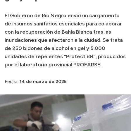
Presupuesto
El Gobierno de Río Negro envió un cargamento
Boletín Oficial
de insumos sanitarios esenciales para colaborar
Compras y licitaciones
con la recuperación de Bahía Blanca tras las
inundaciones que afectaron a la ciudad. Se trata
Consulta de expedientes
de 250 bidones de alcohol en gel y 5.000
Consulta de pago a proveedores
unidades de repelentes “Protect 8H”, producidos
Convocatorias
por el laboratorio provincial PROFARSE.
Intranet
Login
Fecha:
14 de marzo de 2025