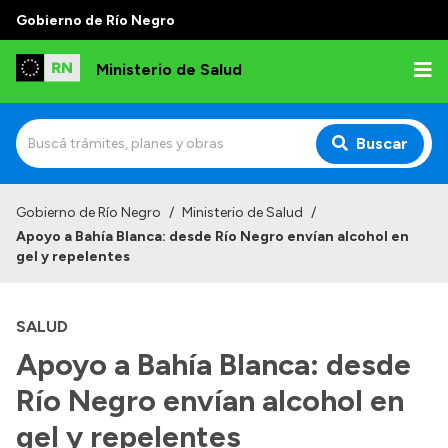
Gobierno de Río Negro
Ministerio de Salud
Buscar
Inicio
Gobierno de Río Negro
/
Ministerio de Salud
/
Apoyo a Bahía Blanca: desde Río Negro envían alcohol en
Institucional
gel y repelentes
Normativa y Funciones
SALUD
Autoridades
Apoyo a Bahía Blanca: desde
Consejos locales
Río Negro envían alcohol en
gel y repelentes
Transparencia