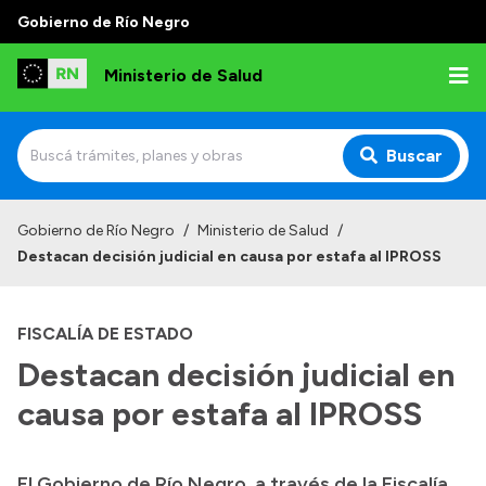
Gobierno de Río Negro
Ministerio de Salud
Buscar
Inicio
Gobierno de Río Negro
/
Ministerio de Salud
/
Destacan decisión judicial en causa por estafa al IPROSS
Institucional
Normativa y Funciones
FISCALÍA DE ESTADO
Autoridades
Destacan decisión judicial en
Consejos locales
causa por estafa al IPROSS
El Gobierno de Río Negro, a través de la Fiscalía
Transparencia