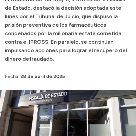
de Estado, destacó la decisión adoptada este
Presupuesto
lunes por el Tribunal de Juicio, que dispuso la
Boletín Oficial
prisión preventiva de los farmacéuticos
Compras y licitaciones
condenados por la millonaria estafa cometida
contra el IPROSS. En paralelo, se continúan
Consulta de expedientes
impulsando acciones para lograr el recupero del
Consulta de pago a proveedores
dinero defraudado.
Convocatorias
Intranet
Fecha:
28 de abril de 2025
Login