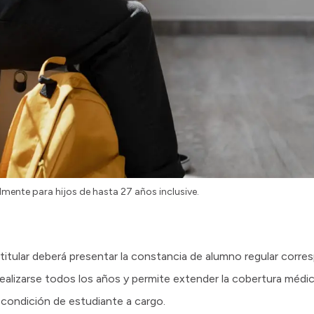
ente para hijos de hasta 27 años inclusive.
o titular deberá presentar la constancia de alumno regular corre
realizarse todos los años y permite extender la cobertura médi
 condición de estudiante a cargo.