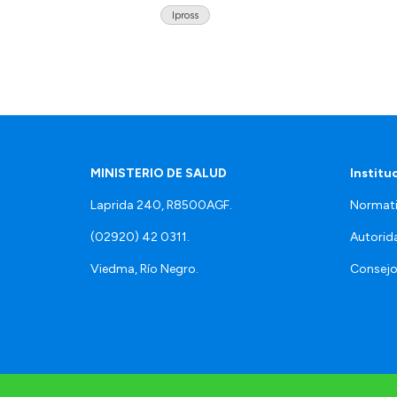
Ipross
MINISTERIO DE SALUD
Institu
Laprida 240, R8500AGF.
Normati
(02920) 42 0311.
Autorid
Viedma, Río Negro.
Consejo