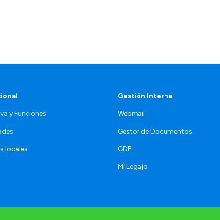
cional
Gestión Interna
va y Funciones
Webmail
ades
Gestor de Documentos
s locales
GDE
Mi Legajo