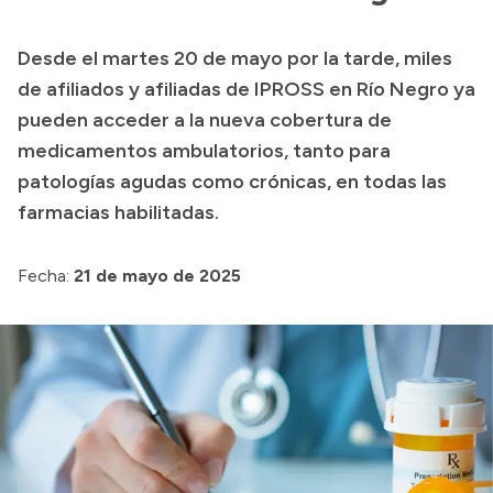
Presupuesto
Desde el martes 20 de mayo por la tarde, miles
Boletín Oficial
de afiliados y afiliadas de IPROSS en Río Negro ya
Compras y licitaciones
pueden acceder a la nueva cobertura de
medicamentos ambulatorios, tanto para
Consulta de expedientes
patologías agudas como crónicas, en todas las
Consulta de pago a proveedores
farmacias habilitadas.
Convocatorias
Intranet
Fecha:
21 de mayo de 2025
Login