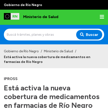
Gobierno de Río Negro
Ministerio de Salud
Buscar
Inicio
Gobierno de Río Negro
/
Ministerio de Salud
/
Está activa la nueva cobertura de medicamentos en
Institucional
farmacias de Río Negro
Normativa y Funciones
IPROSS
Autoridades
Está activa la nueva
Consejos locales
cobertura de medicamentos
en farmacias de Río Negro
Transparencia