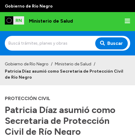
Gobierno de Río Negro
Ministerio de Salud
Buscar
Inicio
Gobierno de Río Negro
/
Ministerio de Salud
/
Patricia Díaz asumió como Secretaria de Protección Civil
Institucional
de Río Negro
Normativa y Funciones
PROTECCIÓN CIVIL
Autoridades
Patricia Díaz asumió como
Consejos locales
Secretaria de Protección
Civil de Río Negro
Transparencia