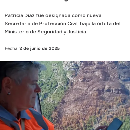
Presupuesto
Patricia Díaz fue designada como nueva
Boletín Oficial
Secretaria de Protección Civil, bajo la órbita del
Compras y licitaciones
Ministerio de Seguridad y Justicia.
Consulta de expedientes
Fecha:
2 de junio de 2025
Consulta de pago a proveedores
Convocatorias
Intranet
Login