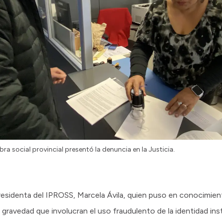
obra social provincial presentó la denuncia en la Justicia.
Presidenta del IPROSS, Marcela Ávila, quien puso en conocimie
gravedad que involucran el uso fraudulento de la identidad in