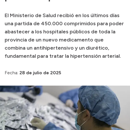
Presupuesto
El Ministerio de Salud recibió en los últimos días
Boletín Oficial
una partida de 450.000 comprimidos para poder
Compras y licitaciones
abastecer a los hospitales públicos de toda la
provincia de un nuevo medicamento que
Consulta de expedientes
combina un antihipertensivo y un diurético,
Consulta de pago a proveedores
fundamental para tratar la hipertensión arterial.
Convocatorias
Intranet
Fecha:
28 de julio de 2025
Login