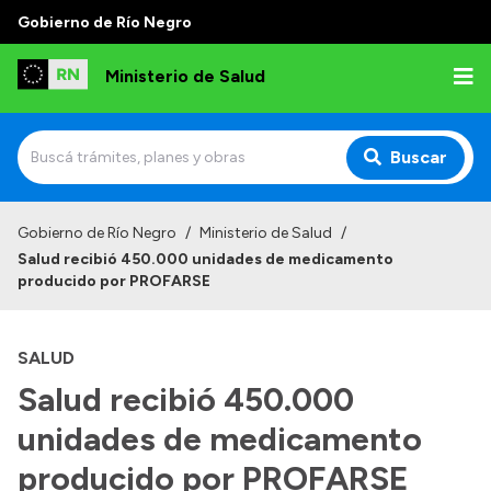
Gobierno de Río Negro
Ministerio de Salud
Buscar
Inicio
Gobierno de Río Negro
/
Ministerio de Salud
/
Salud recibió 450.000 unidades de medicamento
Institucional
producido por PROFARSE
Normativa y Funciones
SALUD
Autoridades
Salud recibió 450.000
Consejos locales
unidades de medicamento
producido por PROFARSE
Transparencia