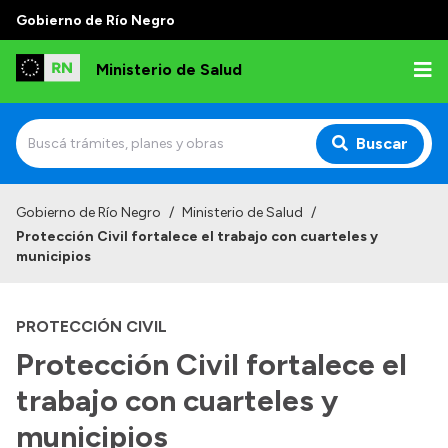
Gobierno de Río Negro
Ministerio de Salud
Buscar
Inicio
Gobierno de Río Negro
/
Ministerio de Salud
/
Protección Civil fortalece el trabajo con cuarteles y
Institucional
municipios
Normativa y Funciones
PROTECCIÓN CIVIL
Autoridades
Protección Civil fortalece el
Consejos locales
trabajo con cuarteles y
municipios
Transparencia