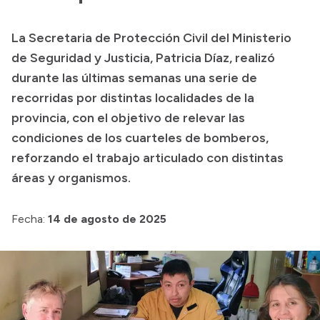
Presupuesto
La Secretaria de Protección Civil del Ministerio
Boletín Oficial
de Seguridad y Justicia, Patricia Díaz, realizó
Compras y licitaciones
durante las últimas semanas una serie de
recorridas por distintas localidades de la
Consulta de expedientes
provincia, con el objetivo de relevar las
Consulta de pago a proveedores
condiciones de los cuarteles de bomberos,
Convocatorias
reforzando el trabajo articulado con distintas
Intranet
áreas y organismos.
Login
Fecha:
14 de agosto de 2025