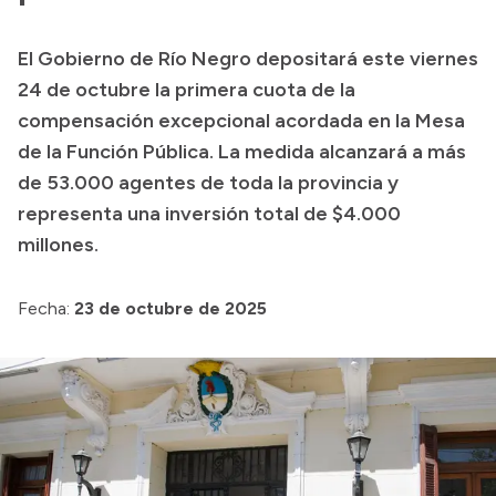
Presupuesto
El Gobierno de Río Negro depositará este viernes
Boletín Oficial
24 de octubre la primera cuota de la
Compras y licitaciones
compensación excepcional acordada en la Mesa
de la Función Pública. La medida alcanzará a más
Consulta de expedientes
de 53.000 agentes de toda la provincia y
Consulta de pago a proveedores
representa una inversión total de $4.000
Convocatorias
millones.
Intranet
Login
Fecha:
23 de octubre de 2025