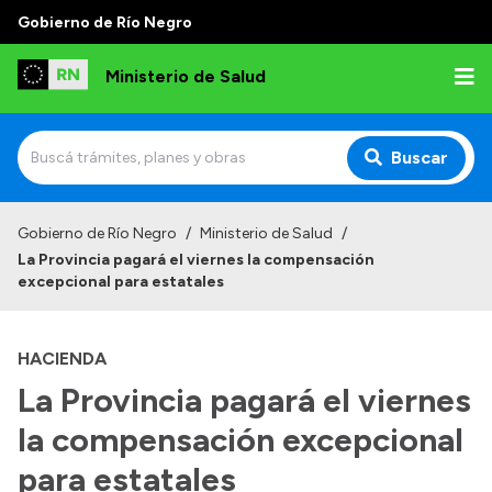
Gobierno de Río Negro
Ministerio de Salud
Buscar
Inicio
Gobierno de Río Negro
/
Ministerio de Salud
/
La Provincia pagará el viernes la compensación
Institucional
excepcional para estatales
Normativa y Funciones
HACIENDA
Autoridades
La Provincia pagará el viernes
Consejos locales
la compensación excepcional
para estatales
Transparencia