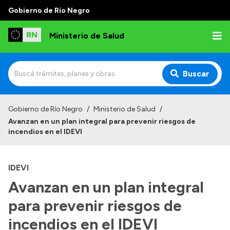
Gobierno de Río Negro
Ministerio de Salud
Buscar
Inicio
Gobierno de Río Negro
/
Ministerio de Salud
/
Avanzan en un plan integral para prevenir riesgos de
Institucional
incendios en el IDEVI
Normativa y Funciones
IDEVI
Autoridades
Avanzan en un plan integral
Consejos locales
para prevenir riesgos de
incendios en el IDEVI
Transparencia