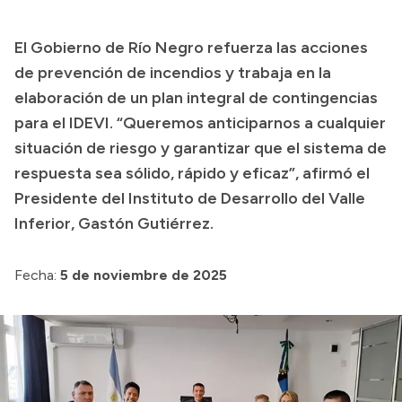
Presupuesto
El Gobierno de Río Negro refuerza las acciones
Boletín Oficial
de prevención de incendios y trabaja en la
Compras y licitaciones
elaboración de un plan integral de contingencias
para el IDEVI. “Queremos anticiparnos a cualquier
Consulta de expedientes
situación de riesgo y garantizar que el sistema de
Consulta de pago a proveedores
respuesta sea sólido, rápido y eficaz”, afirmó el
Convocatorias
Presidente del Instituto de Desarrollo del Valle
Intranet
Inferior, Gastón Gutiérrez.
Login
Fecha:
5 de noviembre de 2025