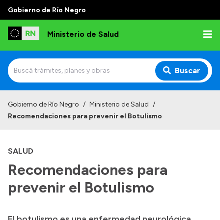
Gobierno de Río Negro
Ministerio de Salud
Buscar
Inicio
Gobierno de Río Negro
/
Ministerio de Salud
/
Recomendaciones para prevenir el Botulismo
Institucional
Normativa y Funciones
SALUD
Autoridades
Recomendaciones para
Consejos locales
prevenir el Botulismo
El botulismo es una enfermedad neurológica
Transparencia