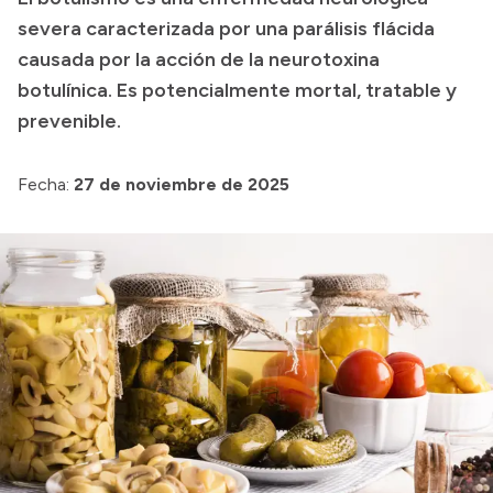
severa caracterizada por una parálisis flácida
Presupuesto
causada por la acción de la neurotoxina
Boletín Oficial
botulínica. Es potencialmente mortal, tratable y
Compras y licitaciones
prevenible.
Consulta de expedientes
Fecha:
27 de noviembre de 2025
Consulta de pago a proveedores
Convocatorias
Intranet
Login