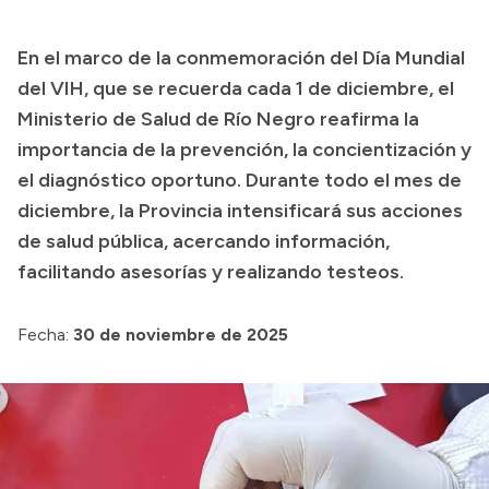
Presupuesto
En el marco de la conmemoración del Día Mundial
Boletín Oficial
del VIH, que se recuerda cada 1 de diciembre, el
Compras y licitaciones
Ministerio de Salud de Río Negro reafirma la
importancia de la prevención, la concientización y
Consulta de expedientes
el diagnóstico oportuno. Durante todo el mes de
Consulta de pago a proveedores
diciembre, la Provincia intensificará sus acciones
Convocatorias
de salud pública, acercando información,
Intranet
facilitando asesorías y realizando testeos.
Login
Fecha:
30 de noviembre de 2025