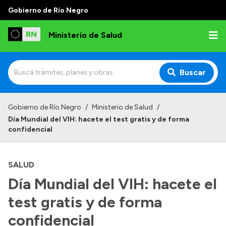
Gobierno de Río Negro
Ministerio de Salud
Buscar
Inicio
Gobierno de Río Negro
/
Ministerio de Salud
/
Día Mundial del VIH: hacete el test gratis y de forma
Institucional
confidencial
Normativa y Funciones
SALUD
Autoridades
Día Mundial del VIH: hacete el
Consejos locales
test gratis y de forma
confidencial
Transparencia