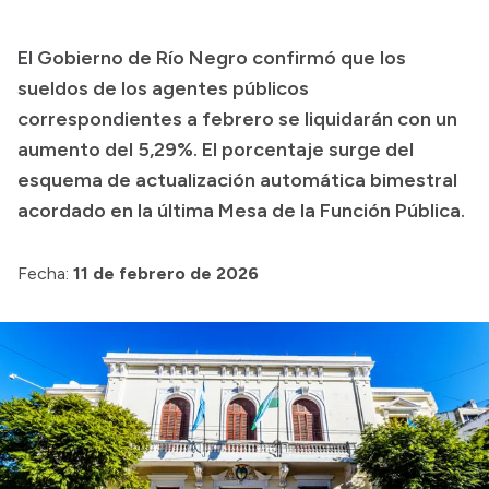
Presupuesto
El Gobierno de Río Negro confirmó que los
Boletín Oficial
sueldos de los agentes públicos
Compras y licitaciones
correspondientes a febrero se liquidarán con un
aumento del 5,29%. El porcentaje surge del
Consulta de expedientes
esquema de actualización automática bimestral
Consulta de pago a proveedores
acordado en la última Mesa de la Función Pública.
Convocatorias
Intranet
Fecha:
11 de febrero de 2026
Login