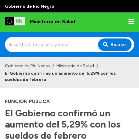
Gobierno de Río Negro
Ministerio de Salud
Buscar
Inicio
Gobierno de Río Negro
/
Ministerio de Salud
/
El Gobierno confirmó un aumento del 5,29% con los
Institucional
sueldos de febrero
Normativa y Funciones
FUNCIÓN PÚBLICA
Autoridades
El Gobierno confirmó un
Consejos locales
aumento del 5,29% con los
sueldos de febrero
Transparencia