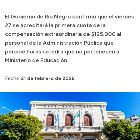
Presupuesto
El Gobierno de Río Negro confirmó que el viernes
Boletín Oficial
27 se acreditará la primera cuota de la
Compras y licitaciones
compensación extraordinaria de $125.000 al
personal de la Administración Pública que
Consulta de expedientes
percibe horas cátedra que no pertenecen al
Consulta de pago a proveedores
Ministerio de Educación.
Convocatorias
Intranet
Fecha:
21 de febrero de 2026
Login