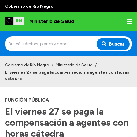
Gobierno de Río Negro
Ministerio de Salud
Buscar
Inicio
Gobierno de Río Negro
/
Ministerio de Salud
/
El viernes 27 se paga la compensación a agentes con horas
Institucional
cátedra
Normativa y Funciones
FUNCIÓN PÚBLICA
Autoridades
El viernes 27 se paga la
Consejos locales
compensación a agentes con
horas cátedra
Transparencia