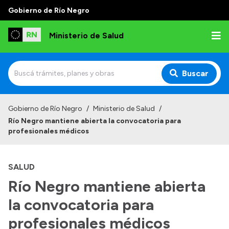
Gobierno de Río Negro
Ministerio de Salud
Buscar
Inicio
Gobierno de Río Negro
/
Ministerio de Salud
/
Río Negro mantiene abierta la convocatoria para
Institucional
profesionales médicos
Normativa y Funciones
SALUD
Autoridades
Río Negro mantiene abierta
Consejos locales
la convocatoria para
profesionales médicos
Transparencia