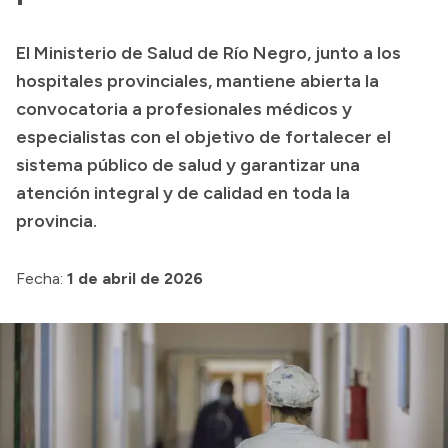
Presupuesto
El Ministerio de Salud de Río Negro, junto a los
Boletín Oficial
hospitales provinciales, mantiene abierta la
Compras y licitaciones
convocatoria a profesionales médicos y
especialistas con el objetivo de fortalecer el
Consulta de expedientes
sistema público de salud y garantizar una
Consulta de pago a proveedores
atención integral y de calidad en toda la
Convocatorias
provincia.
Intranet
Login
Fecha:
1 de abril de 2026