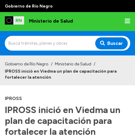
Gobierno de Río Negro
Ministerio de Salud
Buscar
Inicio
Gobierno de Río Negro
/
Ministerio de Salud
/
IPROSS inició en Viedma un plan de capacitación para
Institucional
fortalecer la atención
Normativa y Funciones
IPROSS
Autoridades
IPROSS inició en Viedma un
Consejos locales
plan de capacitación para
fortalecer la atención
Transparencia