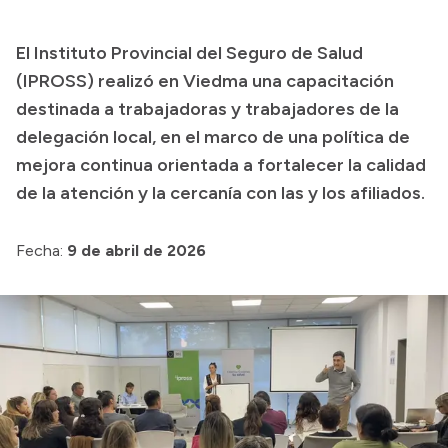
Presupuesto
El Instituto Provincial del Seguro de Salud
Boletín Oficial
(IPROSS) realizó en Viedma una capacitación
Compras y licitaciones
destinada a trabajadoras y trabajadores de la
delegación local, en el marco de una política de
Consulta de expedientes
mejora continua orientada a fortalecer la calidad
Consulta de pago a proveedores
de la atención y la cercanía con las y los afiliados.
Convocatorias
Intranet
Fecha:
9 de abril de 2026
Login