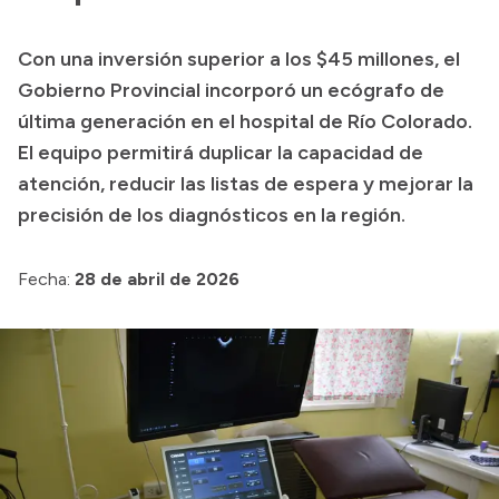
Presupuesto
Con una inversión superior a los $45 millones, el
Boletín Oficial
Gobierno Provincial incorporó un ecógrafo de
Compras y licitaciones
última generación en el hospital de Río Colorado.
El equipo permitirá duplicar la capacidad de
Consulta de expedientes
atención, reducir las listas de espera y mejorar la
Consulta de pago a proveedores
precisión de los diagnósticos en la región.
Convocatorias
Intranet
Fecha:
28 de abril de 2026
Login