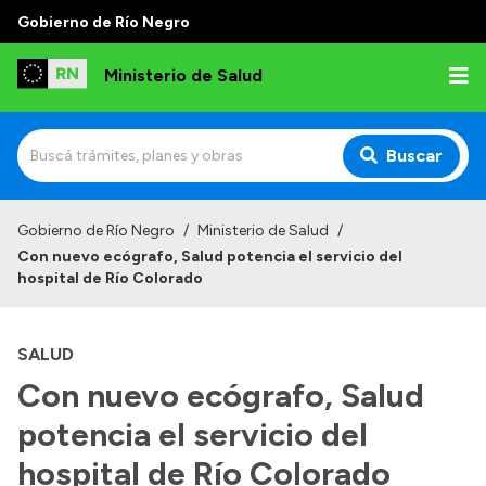
Gobierno de Río Negro
Ministerio de Salud
Buscar
Inicio
Gobierno de Río Negro
/
Ministerio de Salud
/
Con nuevo ecógrafo, Salud potencia el servicio del
Institucional
hospital de Río Colorado
Normativa y Funciones
SALUD
Autoridades
Con nuevo ecógrafo, Salud
Consejos locales
potencia el servicio del
hospital de Río Colorado
Transparencia