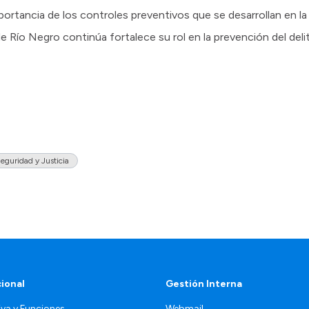
portancia de los controles preventivos que se desarrollan en l
 de Río Negro continúa fortalece su rol en la prevención del deli
eguridad y Justicia
cional
Gestión Interna
va y Funciones
Webmail