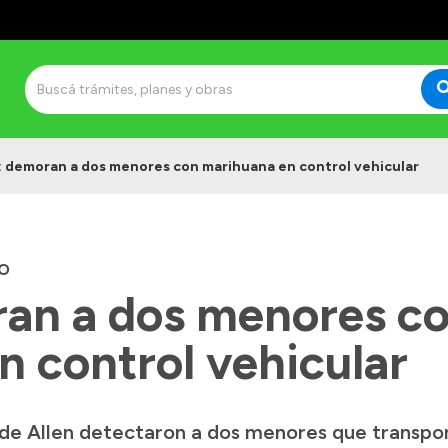
: demoran a dos menores con marihuana en control vehicular
O
ran a dos menores c
n control vehicular
 de Allen detectaron a dos menores que transpo