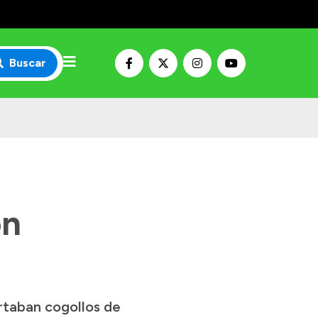
Buscar
on
rtaban cogollos de