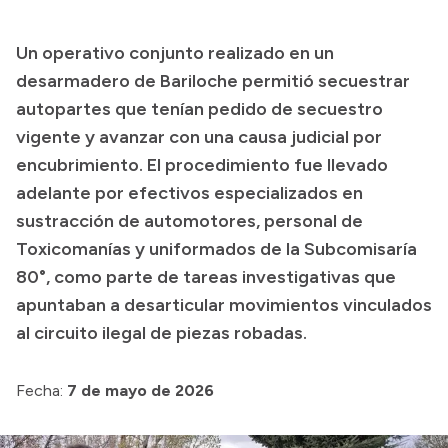
Presupuesto
Un operativo conjunto realizado en un
Boletín Oficial
desarmadero de Bariloche permitió secuestrar
Compras y licitaciones
autopartes que tenían pedido de secuestro
vigente y avanzar con una causa judicial por
Consulta de expedientes
encubrimiento. El procedimiento fue llevado
Consulta de pago a proveedores
adelante por efectivos especializados en
Convocatorias
sustracción de automotores, personal de
Intranet
Toxicomanías y uniformados de la Subcomisaría
Login
80°, como parte de tareas investigativas que
apuntaban a desarticular movimientos vinculados
al circuito ilegal de piezas robadas.
Fecha:
7 de mayo de 2026