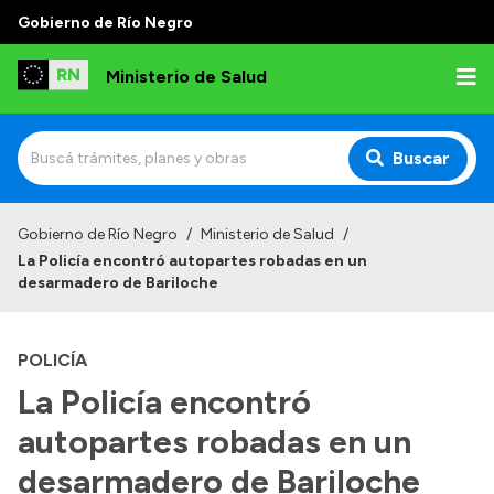
Gobierno de Río Negro
Ministerio de Salud
Buscar
Inicio
Gobierno de Río Negro
/
Ministerio de Salud
/
La Policía encontró autopartes robadas en un
Institucional
desarmadero de Bariloche
Normativa y Funciones
POLICÍA
Autoridades
La Policía encontró
Consejos locales
autopartes robadas en un
desarmadero de Bariloche
Transparencia